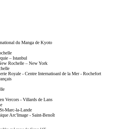
onal du Manga de Kyoto
chelle
ie – Istanbul
w Rochelle – New York
helle
e - Centre Internatioanl de la Mer - Rochefort
ançais
lle
ercors - Villards de Lans
le
-Marc-la-Lande
hique Arc'Image - Saint-Benoît