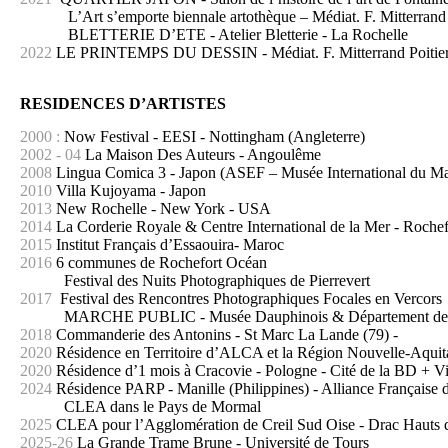
L’Art s’emporte biennale artothèque – Médiat. F. Mitterrand P
BLETTERIE D’ETE - Atelier Bletterie - La Rochelle
2022
LE PRINTEMPS DU DESSIN - Médiat. F. Mitterrand Poitie
RESIDENCES D’ARTISTES
2000 :
Now Festival - EESI - Nottingham (Angleterre)
2002 - 04
La Maison Des Auteurs - Angoulême
2008
Lingua Comica 3 - Japon (ASEF – Musée International du Man
2010
Villa Kujoyama - Japon
2013
New Rochelle - New York - USA
2014
La Corderie Royale & Centre International de la Mer - Rochef
2015
Institut Français d’Essaouira- Maroc
2016
6 communes de Rochefort Océan
Festival des Nuits Photographiques de Pierrevert
2017
Festival des Rencontres Photographiques Focales en Vercors
MARCHE PUBLIC - Musée Dauphinois & Département de l’Isè
2018
Commanderie des Antonins - St Marc La Lande (79) -
2020
Résidence en Territoire d’ALCA et la Région Nouvelle-Aquit
2020
Résidence d’1 mois à Cracovie - Pologne - Cité de la BD + Vi
2024
Résidence PARP - Manille (Philippines) - Alliance Française d
CLEA dans le Pays de Mormal
2025
CLEA pour l’Agglomération de Creil Sud Oise - Drac Hauts 
2025-26
La Grande Trame Brune - Université de Tours