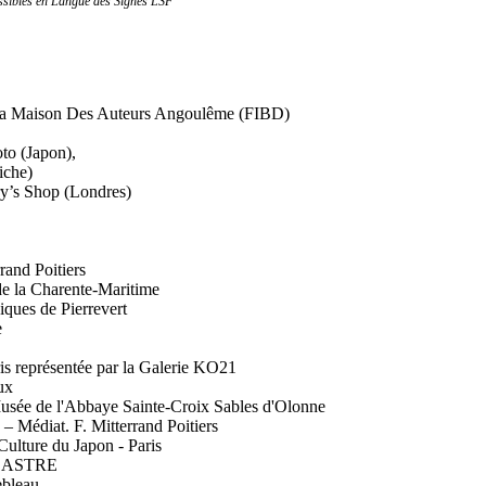
ssibles en Langue des Signes LSF
ison Des Auteurs Angoulême (FIBD)
to (Japon),
che)
ry’s Shop (Londres)
and Poitiers
Charente-Maritime
es de Pierrevert
e
ésentée par la Galerie KO21
ux
 de l'Abbaye Sainte-Croix Sables d'Olonne
Médiat. F. Mitterrand Poitiers
ulture du Japon - Paris
 ASTRE
ebleau