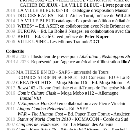
CAHIER DE JEUX
- LA VILLE BLEUE
- Livret pour en
2018
LA VILLE BLEUE 08>18 – catalogue d’exposition Maison d
2015
DOUCES RAGES – Ed. L’Atelier Turut, préface de
WILL
2014
LA VILLE BLEUE catalogue d’exposition édition médiathè
2010
WIRES* – Ed. ASEF; en collaboration avec Nele Brönner et
2009
EUROPA – Ed. La Boîte à Nuages; en collaboration avec
2007
BRUT – Ed. Café Creed préface de
Peter Kuper
2006
VILLE USINE - Les éditions Traunule/CGT
Collectifs
2008 à 2025
Illustrateur de presse pour
Libération
;
Nishinippon
S
2013 à 2023
Représenté par l’agence américaine d’illustration
Illo
2026
MA THESE EN BD - SAPS - université de Tours
COMICS STRIP IN SCIENCE - EU-Conexus - EU + La Roche
2022
GREATEST HITS – Moga Mobo 116 – Ed. Moga Mobo – A
2017
Resist!
#2
-
Revue féministe et anti-Trump de Françoise Mo
2016
Comic Culture Clash
– Moga Mobo #112 – Allemagne
Banzaï VIII
2012
L’Empereur Hon-Seki
en collaboration avec Pierre Vinclair 
2011
Lingua Comica Reloaded
– Ed. ASEF
WAR – The Human Cost
– Ed. Paper Tiger Comix - Angleter
2010
Status of World Comics 2010
- KOMACON - Corée du Sud
2007
Cinq ans de résidences
– Ed. La Maison des Auteurs
2005
Comic Book Artist #6 - Tribute to Will Eisner
– Ed. Topshelf 