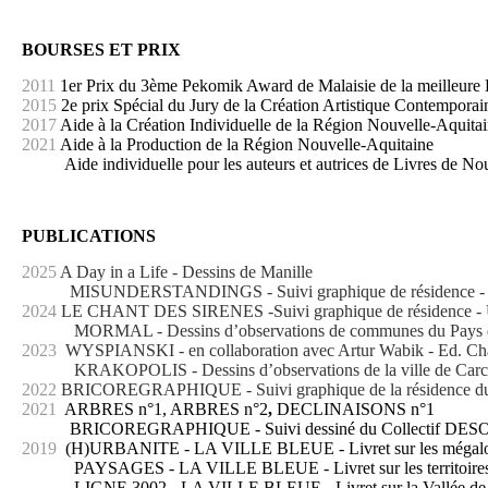
BOURSES ET PRIX
2011
1er Prix du 3ème Pekomik Award de Malaisie de la meilleur
2015
2e prix Spécial du Jury de la Création Artistique Contempora
2017
Aide à la Création Individuelle de la Région Nouvelle-Aquitai
2021
Aide à la Production de la Région Nouvelle-Aquitaine
Aide individuelle pour les auteurs et autrices de Livres de No
PUBLICATIONS
2025
A Day in a Life - Dessins de Manille
MISUNDERSTANDINGS - Suivi graphique de résidence - Un
2024
LE CHANT DES SIRENES -Suivi graphique de résidence - 
MORMAL - Dessins d’observations de communes du Pays 
2023
WYSPIANSKI - en collaboration avec Artur Wabik - Ed. Cha
KRAKOPOLIS - Dessins d’observations de la ville de Carc
2022
BRICOREGRAPHIQUE - Suivi graphique de la résidence du co
2021
ARBRES n°1, ARBRES n°2
,
DECLINAISONS n°1
BRICOREGRAPHIQUE - Suivi dessiné du Collectif DESORMAIS (da
2019
(H)URBANITE - LA VILLE BLEUE
- Livret sur les mégal
PAYSAGES
- LA VILLE BLEUE - Livret sur les territoires
LIGNE 3002 - LA VILLE BLEUE - Livret sur la Vallée de 