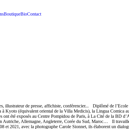
ns
Boutique
Bio
Contact
s, illustrateur de presse, affichiste, conférencier... Diplômé de l’Eco
ama à Kyoto (équivalent oriental de la Villa Medicis), la Lingua Comica
s ont été exposés au Centre Pompidou de Paris, à La Cité de la BD d’
n Autriche, Allemagne, Angleterre, Corée du Sud, Maroc… Il travaill
008 et 2021, avec la photographe Carole Sionnet, ils élaborent un dialo