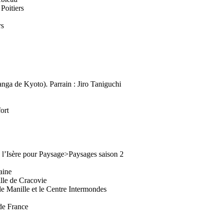
oitiers
rs
ga de Kyoto). Parrain : Jiro Taniguchi
ort
re pour Paysage>Paysages saison 2
aine
lle de Cracovie
e Manille et le Centre Intermondes
de France