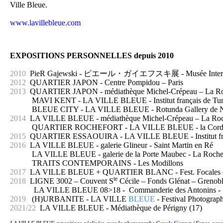
Ville Bleue.
www.lavillebleue.com
EXPOSITIONS PERSONNELLES depuis 2010
2010
PieR Gajewski - ピエール・ガイエフスキ展 - Musée Internati
2012
QUARTIER JAPON - Centre Pompidou – Paris
2013
QUARTIER JAPON - médiathèque Michel-Crépeau – La Ro
MAVI KENT - LA VILLE BLEUE - Institut français de Turqu
BLEUE CITY - LA VILLE BLEUE - Rotunda Gallery de Ne
2014
LA VILLE BLEUE - médiathèque Michel-Crépeau – La Roc
QUARTIER ROCHEFORT - LA VILLE BLEUE - la Corderie Royal
2015
QUARTIER ESSAOUIRA - LA VILLE BLEUE - Institut fr
2016
LA VILLE BLEUE - galerie Glineur - Saint Martin en Ré
LA VILLE BLEUE - galerie de la Porte Maubec - La Roche
TRAITS CONTEMPORAINS - Les Modillons
2017
LA VILLE BLEUE + QUARTIER BLANC - Fest. Focales en V
te
2018
LIGNE 3002 – Couvent S
Cécile – Fonds Glénat – Grenob
LA VILLE BLEUE 08>18 - Commanderie des Antonins - St
2019
(H)URBANITE - LA VILLE
BLEUE
- Festival Photograp
2021/22
LA VILLE BLEUE - Médiathèque de Périgny (17)