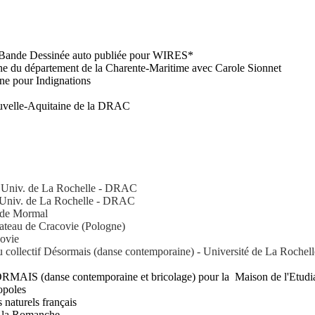
e Bande Dessinée auto publiée pour WIRES*
ine du département de la Charente-Maritime avec Carole Sionnet
ne pour Indignations
uvelle-Aquitaine de la DRAC
iv. de La Rochelle - DRAC
Univ. de La Rochelle - DRAC
de Mormal
teau de Cracovie (Pologne)
ovie
llectif Désormais (danse contemporaine) - Université de La Roche
nse contemporaine et bricolage) pour la Maison de l'Etudiant /
opoles
 naturels français
la Romanche