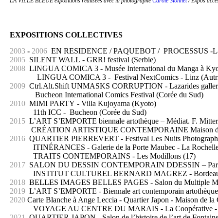
LA VILLE BLEUE
expositions réalisées avec la photographe
Carole Sionnet
/ Expos acce
EXPOSITIONS COLLECTIVES
2003
-
2006
EN RESIDENCE / PAQUEBOT / PROCESSUS -La Ma
2005
SILENT WALL
-
GRR! festival (Serbie)
2008
LINGUA COMICA 3
-
Musée International du Manga à Kyo
LINGUA COMICA 3 - Festival NextComics - Linz (Autri
2009
Ctrl.Alt.Shift UNMASKS CORRUPTION
-
Lazarides galle
Bucheon International Comics Festival (Corée du Sud)
2010
MIMI PARTY
-
Villa Kujoyama (Kyoto)
11th ICC
-
Bucheon (Corée du Sud)
2015
L’ART S’EMPORTE biennale artothèque – Médiat. F. Mitterr
CRÉATION ARTISTIQUE CONTEMPORAINE Maison de la 
2016
QUARTIER PIERREVERT - Festival Les Nuits Photographiqu
ITINÉRANCES - Galerie de la Porte Maubec - La Rochell
TRAITS CONTEMPORAINS
-
Les Modillons (17)
2017
SALON DU DESSIN CONTEMPORAIN DDESSIN – Paris repr
INSTITUT CULTUREL BERNARD MAGREZ - Bordea
2018
BELLES IMAGES BELLES PAGES - Salon du Multiple Musée
2019
L’ART S’EMPORTE - Biennale art contemporain artothèque – 
2020
Carte Blanche à Ange Leccia - Quartier Japon - Maison de la C
VOYAGE AU CENTRE DU MARAIS - La Coopérative -
2021
QUARTIER JAPON - Salon de l’histoire de l’art de Fontain